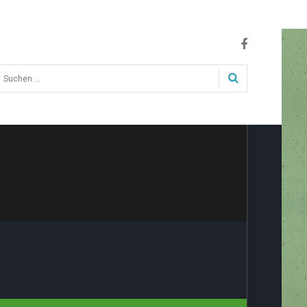
uchen
.