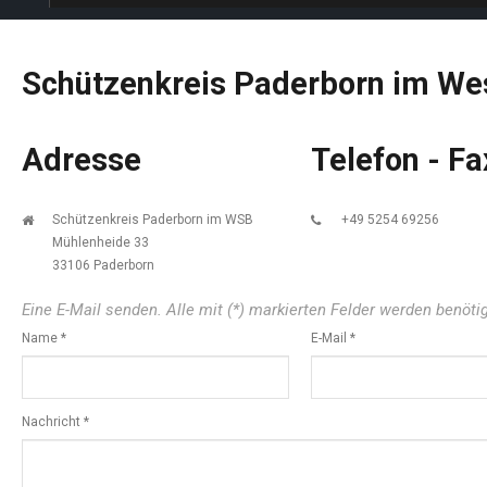
Schützenkreis
Paderborn
im
Wes
Adresse
Telefon - Fa
Schützenkreis Paderborn im WSB
+49 5254 69256
Mühlenheide 33
33106 Paderborn
Eine E-Mail senden. Alle mit (*) markierten Felder werden benötig
Name
*
E-Mail
*
Nachricht
*